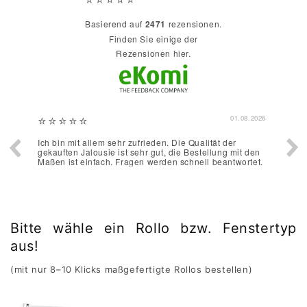
basierend auf
2471
rezensionen.
finden Sie einige der
Rezensionen hier.
2026
29.07.2026
Zum ersten Mal eingekauft, unkompliziert, schnell,
Gut
den
günstig, gute Qualität. Gern wieder !
et.
Bitte wähle ein Rollo bzw. Fenstertyp
aus!
(mit nur 8–10 Klicks maßgefertigte Rollos bestellen)