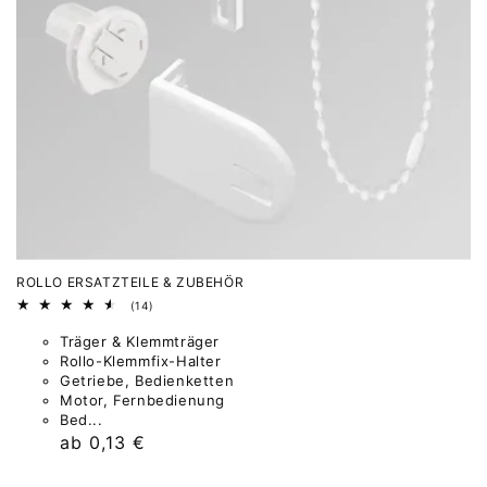
ROLLO ERSATZTEILE & ZUBEHÖR
14
(14)
Bewertungen
insgesamt
Träger & Klemmträger
Rollo-Klemmfix-Halter
Getriebe, Bedienketten
Motor, Fernbedienung
Bed...
Normaler
ab 0,13 €
Preis