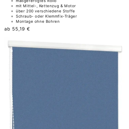
maßgefertigtes Rollo
mit Mittel-, Kettenzug & Motor
über 200 verschiedene Stoffe
Schraub- oder Klemmfix-Träger
Montage ohne Bohren
Normaler
ab 55,19 €
Preis