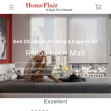
Direkt
zum
Warenkorb
Inhalt
Seit 20 Jahren Ihr Shop & Experte für
Rollos nach Maß
von Kunden mit 4.9/5⭐ bewertet
Exzellent