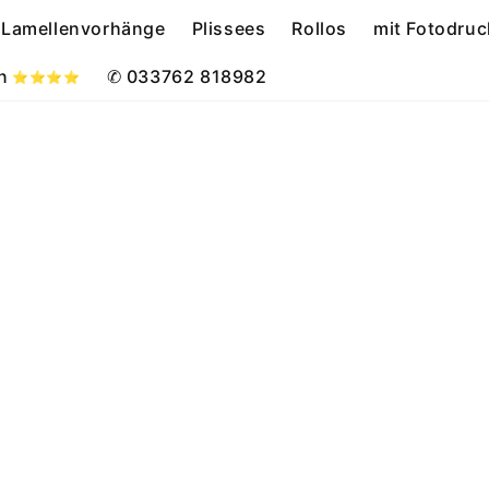
Lamellenvorhänge
Plissees
Rollos
mit Fotodruc
n
✆ 033762 818982